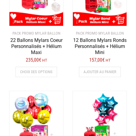
PACK PROMO MYLAR BALLON
PACK PROMO MYLAR BALLON
22 Ballons Mylars Coeur
12 Ballons Mylars Ronds
Personnalisés + Hélium
Personnalisés + Hélium
Maxi
Mini
235,00
€
157,00
€
HT
HT
Ce
CHOIX DES OPTIONS
AJOUTER AU PANIER
produit
a
plusieurs
variations.
Les
options
peuvent
être
choisies