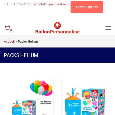
TEL.:+33 0756801610
|
info@ballonpersonnalise.fr
Devis Express
0
Accueil
»
Packs Helium
PACKS HELIUM