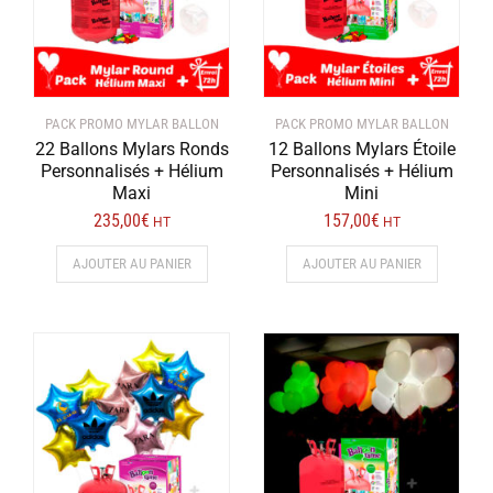
sur
la
page
du
produit
PACK PROMO MYLAR BALLON
PACK PROMO MYLAR BALLON
22 Ballons Mylars Ronds
12 Ballons Mylars Étoile
Personnalisés + Hélium
Personnalisés + Hélium
Maxi
Mini
235,00
€
157,00
€
HT
HT
AJOUTER AU PANIER
AJOUTER AU PANIER