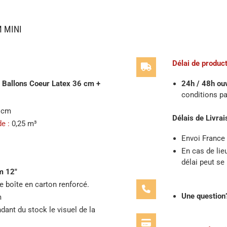
M MINI
Délai de product
0 Ballons Coeur Latex 36 cm +
24h / 48h ou
conditions pa
6 cm
Délais de Livrai
e :
0,25 m³
Envoi France
En cas de lie
délai peut se
m 12″
ne boîte en carton renforcé.
Une question
m
ant du stock le visuel de la