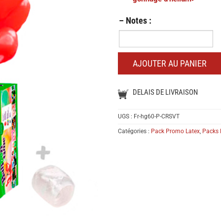
– Notes :
–
Notes
:
AJOUTER AU PANIER
DELAIS DE LIVRAISON
UGS :
Fr-hg60-P-CRSVT
Catégories :
Pack Promo Latex
,
Packs 