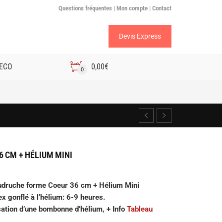
Questions fréquentes |
Mon compte |
Contact
Devis Express
 ECO
0,00
€
0
6 CM + HÉLIUM MINI
udruche forme Coeur 36 cm + Hélium Mini
ex gonflé à l’hélium: 6-9 heures.
sation d’une bombonne d’hélium, + Info
Tableau