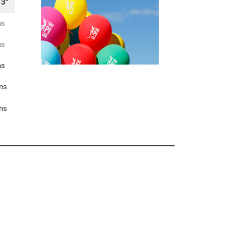
13″
ns
ns
ns
ns
ns