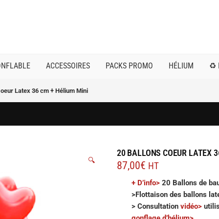
ONFLABLE
ACCESSOIRES
PACKS PROMO
HÉLIUM
♻️
Coeur Latex 36 cm + Hélium Mini
20 BALLONS COEUR LATEX 3
🔍
87,00
€
HT
+ D’info>
20 Ballons de ba
>Flottaison des ballons lat
> Consultation
v
i
déo>
utili
gonflage d’hélium>