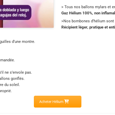
> Tous nos ballons mylars et e
Gaz Hélium 100%, non inflamabl
>Nos bombones d’hélium sont
Récipient léger, pratique et en
guilles d’une montre.
ommandée.
’il ne s’envole pas.
allons gonflés.
re du soleil.
roprié.
Acheter Hélium