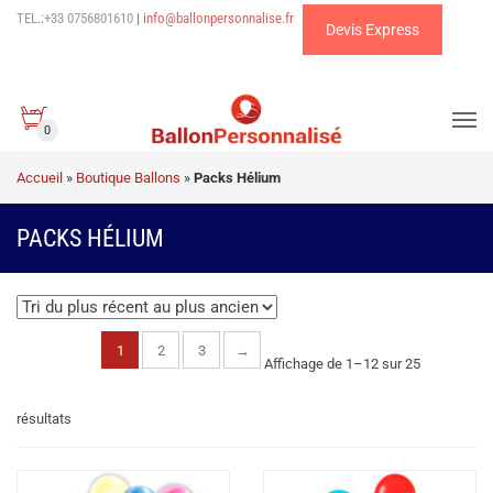
TEL.:+33 0756801610
|
info@ballonpersonnalise.fr
Devis Express
0
Accueil
»
Boutique Ballons
»
Packs Hélium
PACKS HÉLIUM
1
2
3
→
Affichage de 1–12 sur 25
Trié
résultats
du