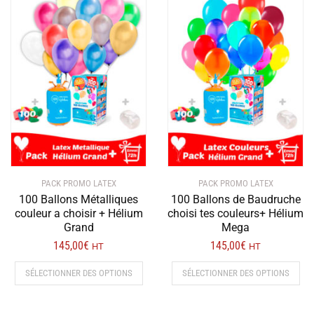
plus
récent
au
plus
ancien
PACK PROMO LATEX
PACK PROMO LATEX
100 Ballons Métalliques
100 Ballons de Baudruche
couleur a choisir + Hélium
choisi tes couleurs+ Hélium
Grand
Mega
145,00
€
145,00
€
HT
HT
SÉLECTIONNER DES OPTIONS
SÉLECTIONNER DES OPTIONS