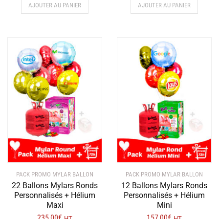
AJOUTER AU PANIER
AJOUTER AU PANIER
PACK PROMO MYLAR BALLON
PACK PROMO MYLAR BALLON
22 Ballons Mylars Ronds
12 Ballons Mylars Ronds
Personnalisés + Hélium
Personnalisés + Hélium
Maxi
Mini
235,00
€
157,00
€
HT
HT