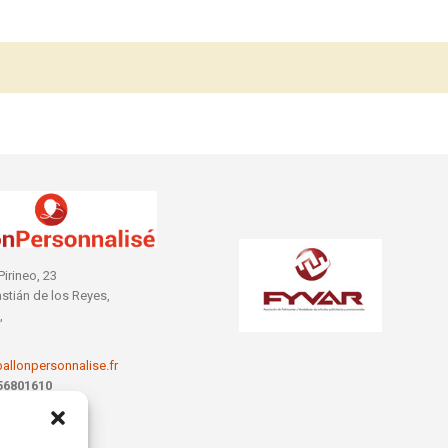
Pirineo, 23
stián de los Reyes,
,
allonpersonnalise.fr
56801610