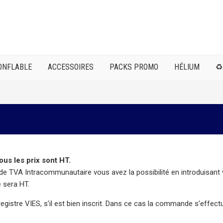
ONFLABLE
ACCESSOIRES
PACKS PROMO
HÉLIUM
♻️
us les prix sont HT.
de TVA Intracommunautaire vous avez la possibilité en introduisan
e sera HT.
registre VIES, s’il est bien inscrit. Dans ce cas la commande s’effec