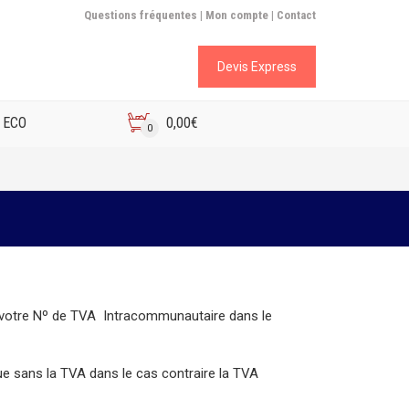
Questions fréquentes |
Mon compte |
Contact
Devis Express
 ECO
0,00
€
0
t votre Nº de TVA Intracommunautaire dans le
tue sans la TVA dans le cas contraire la TVA