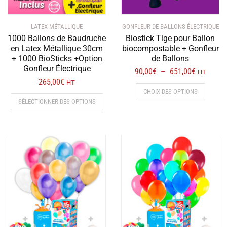
produit
prod
LATEX MÉTALLIQUE
GONFLEUR DE BALLONS ÉLECTRIQUE
1000 Ballons de Baudruche
Biostick Tige pour Ballon
en Latex Métallique 30cm
biocompostable + Gonfleur
+ 1000 BioSticks +Option
de Ballons
Gonfleur Électrique
Plage
90,00
€
651,00
€
–
HT
265,00
€
de
HT
Ce
CHOIX DES OPTIONS
Ce
prix :
produit
SÉLECTIONNER DES OPTIONS
produit
90,00€
a
a
à
plusieur
plusieurs
651,00€
variation
variations.
Les
Les
options
options
peuvent
peuvent
être
être
choisies
choisies
sur
sur
la
la
page