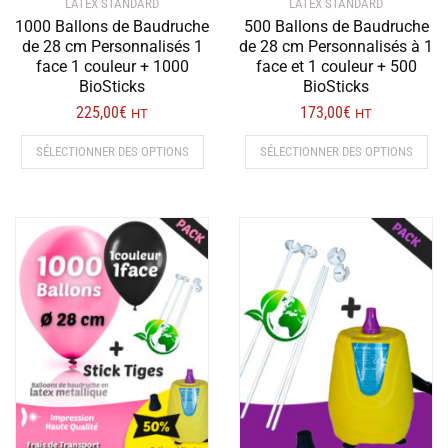
LATEX STANDARD
LATEX STANDARD
1000 Ballons de Baudruche
500 Ballons de Baudruche
de 28 cm Personnalisés 1
de 28 cm Personnalisés à 1
face 1 couleur + 1000
face et 1 couleur + 500
BioSticks
BioSticks
225,00
€
173,00
€
HT
HT
Ce
Ce
SÉLECTIONNER DES OPTIONS
SÉLECTIONNER DES OPTIONS
produit
prod
a
a
plusieurs
plus
variations.
vari
Les
Les
options
opt
peuvent
peu
être
être
choisies
choi
sur
sur
la
la
page
pag
du
du