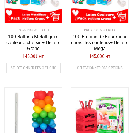
page
du
du
produit
produit
PACK PROMO LATEX
PACK PROMO LATEX
100 Ballons Métalliques
100 Ballons de Baudruche
couleur a choisir + Hélium
choisi tes couleurs+ Hélium
Grand
Mega
145,00
€
145,00
€
HT
HT
SÉLECTIONNER DES OPTIONS
SÉLECTIONNER DES OPTIONS