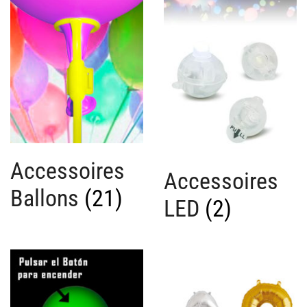
plus
récent
au
plus
ancien
Accessoires
Accessoires
Ballons
(21)
LED
(2)