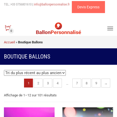
TEL.:+33 0756801610
|
info@ballonpersonnalise.fr
Devis Express
0
Accueil
»
Boutique Ballons
BOUTIQUE BALLONS
1
2
3
4
7
8
9
→
…
Trié
Affichage de 1–12 sur 101 résultats
du