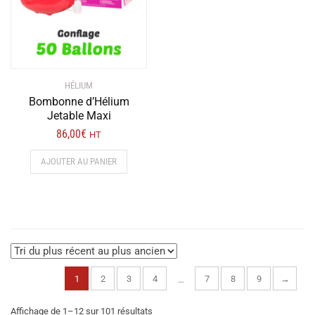
HÉLIUM
Bombonne d’Hélium
Jetable Maxi
86,00
€
HT
AJOUTER AU PANIER
1
2
3
4
7
8
9
→
…
Trié
Affichage de 1–12 sur 101 résultats