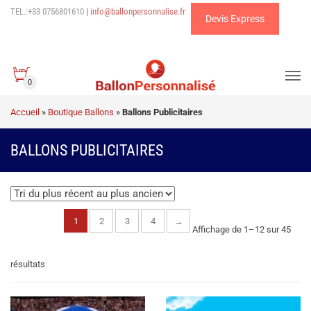
TEL.:+33 0756801610
|
info@ballonpersonnalise.fr
Devis Express
0
Accueil
»
Boutique Ballons
»
Ballons Publicitaires
BALLONS PUBLICITAIRES
1
2
3
4
→
Affichage de 1–12 sur 45
Trié
résultats
du