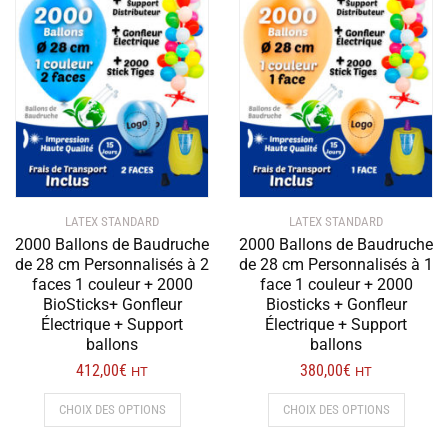
LATEX STANDARD
LATEX STANDARD
2000 Ballons de Baudruche
2000 Ballons de Baudruche
de 28 cm Personnalisés à 2
de 28 cm Personnalisés à 1
faces 1 couleur + 2000
face 1 couleur + 2000
BioSticks+ Gonfleur
Biosticks + Gonfleur
Électrique + Support
Électrique + Support
ballons
ballons
412,00
€
380,00
€
HT
HT
Ce
Ce
CHOIX DES OPTIONS
CHOIX DES OPTIONS
produit
produit
a
a