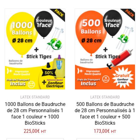
plusieurs
plusieur
variations.
variation
Les
Les
options
options
peuvent
peuvent
être
être
choisies
choisies
sur
sur
la
la
page
page
du
du
produit
produit
LATEX STANDARD
LATEX STANDARD
1000 Ballons de Baudruche
500 Ballons de Baudruche
de 28 cm Personnalisés 1
de 28 cm Personnalisés à 1
face 1 couleur + 1000
face et 1 couleur + 500
BioSticks
BioSticks
225,00
€
173,00
€
HT
HT
Ce
Ce