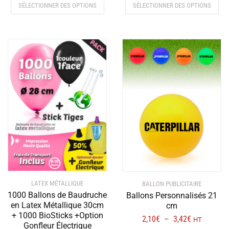
SÉLECTIONNER DES OPTIONS
SÉLECTIONNER DES OPTIONS
produit
prod
a
a
plusieurs
plus
variations.
vari
Les
Les
options
opt
peuvent
peu
être
être
choisies
choi
sur
sur
la
la
page
pag
du
du
produit
prod
LATEX MÉTALLIQUE
BALLON PUBLICITAIRE
1000 Ballons de Baudruche
Ballons Personnalisés 21
en Latex Métallique 30cm
cm
+ 1000 BioSticks +Option
Plage
2,10
€
3,42
€
–
HT
Gonfleur Électrique