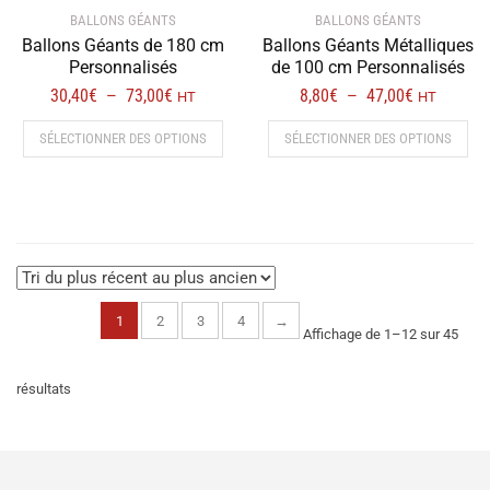
BALLONS GÉANTS
BALLONS GÉANTS
Ballons Géants de 180 cm
Ballons Géants Métalliques
Personnalisés
de 100 cm Personnalisés
Plage
Plage
30,40
€
73,00
€
8,80
€
47,00
€
–
–
HT
HT
de
de
Ce
Ce
SÉLECTIONNER DES OPTIONS
SÉLECTIONNER DES OPTIONS
prix :
prix :
produit
prod
30,40€
8,80€
a
a
à
à
plusieurs
plus
73,00€
47,00€
variations.
vari
Les
Les
options
opt
peuvent
peu
1
2
3
4
→
être
être
Affichage de 1–12 sur 45
choisies
choi
sur
sur
Trié
résultats
la
la
page
pag
du
du
du
produit
prod