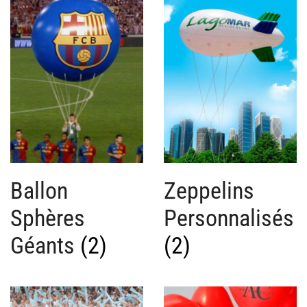
plus
récent
au
plus
ancien
Ballon
Zeppelins
Sphères
Personnalisés
Géants
(2)
(2)