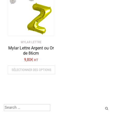
MYLAR LETTRE
Mylar Lettre Argent ou Or
de 86cm
9,80
€
HT
SÉLECTIONNER DES OPTIONS
Ce
produit
a
plusieurs
variations.
Les
options