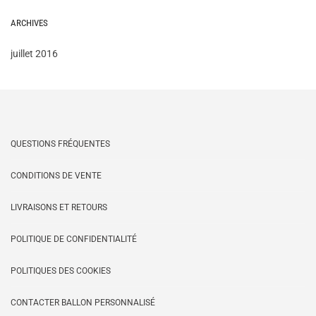
peuvent
ARCHIVES
être
choisies
juillet 2016
sur
la
page
du
produit
QUESTIONS FRÉQUENTES
CONDITIONS DE VENTE
LIVRAISONS ET RETOURS
POLITIQUE DE CONFIDENTIALITÉ
POLITIQUES DES COOKIES
CONTACTER BALLON PERSONNALISÉ