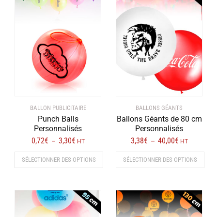
BALLON PUBLICITAIRE
BALLONS GÉANTS
Punch Balls
Ballons Géants de 80 cm
Personnalisés
Personnalisés
0,72
€
3,30
€
Plage
3,38
€
40,00
€
Plage
–
–
HT
HT
de
de
SÉLECTIONNER DES OPTIONS
SÉLECTIONNER DES OPTIONS
prix :
prix :
0,72€
3,38€
Ce
Ce
à
à
produit
produit
3,30€
40,00€
a
a
plusieurs
plusieurs