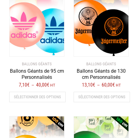
variations.
variations.
Les
Les
options
options
peuvent
peuvent
être
être
choisies
choisies
sur
sur
la
la
page
page
BALLONS GÉANTS
BALLONS GÉANTS
du
du
Ballons Géants de 95 cm
Ballons Géants de 130
produit
produit
Personnalisés
cm Personnalisés
7,10
€
40,00
€
Plage
13,10
€
60,00
€
Plage
–
–
HT
HT
de
de
SÉLECTIONNER DES OPTIONS
SÉLECTIONNER DES OPTIONS
prix :
prix :
7,10€
13,10€
Ce
Ce
à
à
produit
produit
40,00€
60,00€
a
a
plusieurs
plusieurs
variations.
variations.