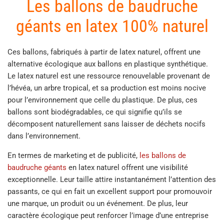
Les ballons de baudruche
Les
options
options
géants en latex 100% naturel
peuvent
peuvent
être
être
choisies
Ces ballons, fabriqués à partir de latex naturel, offrent une
choisies
sur
alternative écologique aux ballons en plastique synthétique.
sur
la
Le latex naturel est une ressource renouvelable provenant de
la
page
l’hévéa, un arbre tropical, et sa production est moins nocive
page
du
du
pour l’environnement que celle du plastique. De plus, ces
produit
produit
ballons sont biodégradables, ce qui signifie qu’ils se
décomposent naturellement sans laisser de déchets nocifs
dans l’environnement.
En termes de marketing et de publicité,
les ballons de
baudruche géants
en latex naturel offrent une visibilité
exceptionnelle. Leur taille attire instantanément l’attention des
passants, ce qui en fait un excellent support pour promouvoir
une marque, un produit ou un événement. De plus, leur
caractère écologique peut renforcer l’image d’une entreprise