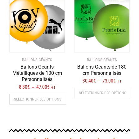
Les
Les
options
options
peuvent
peuvent
être
être
choisies
choisies
sur
sur
la
la
page
page
BALLONS GÉANTS
BALLONS GÉANTS
du
du
Ballons Géants
Ballons Géants de 180
produit
produit
Métalliques de 100 cm
cm Personnalisés
Personnalisés
30,40
€
73,00
€
Plage
–
HT
8,80
€
47,00
€
Plage
de
–
HT
de
SÉLECTIONNER DES OPTIONS
prix :
SÉLECTIONNER DES OPTIONS
prix :
30,40€
Ce
8,80€
à
Ce
produit
à
73,00€
produit
a
47,00€
a
plusieurs
plusieurs
variations.
variations.
Les