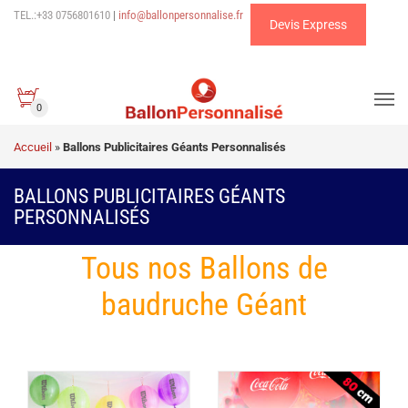
TEL.:+33 0756801610
|
info@ballonpersonnalise.fr
Devis Express
0
Accueil
»
Ballons Publicitaires Géants Personnalisés
BALLONS PUBLICITAIRES GÉANTS
PERSONNALISÉS
Tous nos Ballons de
baudruche Géant