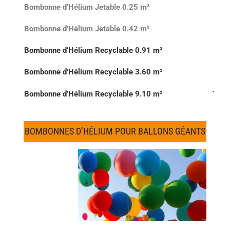
Bombonne d’Hélium Jetable 0.25 m³
30 
Bombonne d’Hélium Jetable 0.42 m³
50 
Bombonne d’Hélium Recyclable 0.91 m³
208 
Bombonne d’Hélium Recyclable 3.60 m³
400 
Bombonne d’Hélium Recyclable 9.10 m³
1000
BOMBONNES D’HÉLIUM POUR BALLONS GÉANTS