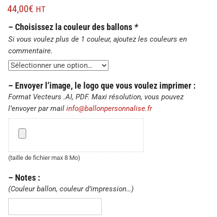
44,00
€
HT
– Choisissez la couleur des ballons
*
Si vous voulez plus de 1 couleur, ajoutez les couleurs en
commentaire.
– Envoyer l’image, le logo que vous voulez imprimer :
Format Vecteurs .AI, PDF. Maxi résolution, vous pouvez
l’envoyer par mail
info@ballonpersonnalise.fr
–
Envoyer
l’image,
le
(taille de fichier max 8 Mo)
logo
– Notes :
que
(Couleur ballon, couleur d’impression…)
vous
voulez
–
imprimer
Notes