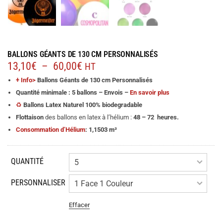
BALLONS GÉANTS DE 130 CM PERSONNALISÉS
Plage
13,10
€
–
60,00
€
HT
de
+ Info>
Ballons Géants de 130 cm Personnalisés
prix :
Quantité minimale : 5 ballons – Envois –
En savoir plus
13,10€
♻️
Ballons Latex Naturel 100% biodegradable
à
Flottaison
des ballons en latex à l’hélium :
48 – 72
heures.
60,00€
Consommation d’Hélium
: 1,1503 m³
QUANTITÉ
PERSONNALISER
Effacer