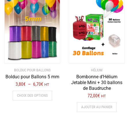
BOLDUC POUR BALLONS
HÉLIUM
Bolduc pour Ballons 5 mm
Bombonne d’Hélium
Jetable Mini + 30 ballons
Plage
3,80
€
6,70
€
–
HT
de Baudruche
de
Ce
72,00
€
CHOIX DES OPTIONS
HT
prix :
produit
3,80€
a
AJOUTER AU PANIER
à
plusieurs
6,70€
variations.
Les