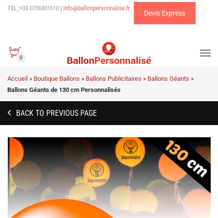
TEL.:+33 0756801610
|
info@ballonpersonnalise.fr
Devis Express
0
Accueil
»
Boutique Ballons
»
Ballons Publicitaires
»
Ballons Géants
»
Ballons Géants de 130 cm Personnalisés
BACK TO PREVIOUS PAGE
🔍