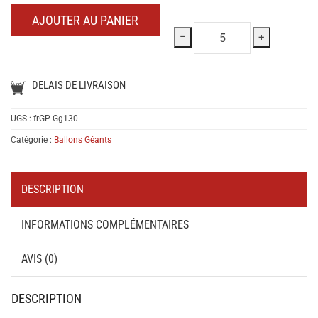
:
:
AJOUTER AU PANIER
−
+
DELAIS DE LIVRAISON
UGS :
frGP-Gg130
Catégorie :
Ballons Géants
DESCRIPTION
INFORMATIONS COMPLÉMENTAIRES
AVIS (0)
DESCRIPTION