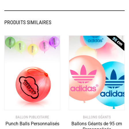
options
peuvent
être
PRODUITS SIMILAIRES
choisies
sur
la
page
du
produit
BALLON PUBLICITAIRE
BALLONS GÉANTS
Punch Balls Personnalisés
Ballons Géants de 95 cm