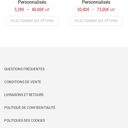
Personnalisés
Personnalisés
Plage
Plage
3,38
€
40,00
€
30,40
€
73,00
€
–
–
HT
HT
de
de
Ce
Ce
SÉLECTIONNER DES OPTIONS
SÉLECTIONNER DES OPTIONS
prix :
prix :
produit
prod
3,38€
30,40€
a
a
à
à
plusieurs
plus
40,00€
73,00€
variations.
vari
Les
Les
options
opt
peuvent
peu
être
être
QUESTIONS FRÉQUENTES
choisies
choi
sur
sur
CONDITIONS DE VENTE
la
la
LIVRAISONS ET RETOURS
page
pag
du
du
POLITIQUE DE CONFIDENTIALITÉ
produit
prod
POLITIQUES DES COOKIES