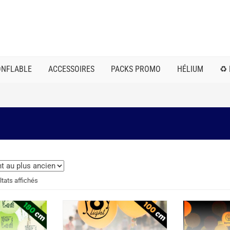
ONFLABLE
ACCESSOIRES
PACKS PROMO
HÉLIUM
♻️
Trié
ltats affichés
du
plus