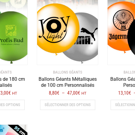
récent
au
plus
ancien
GÉANTS
BALLONS GÉANTS
BALLO
s de 180 cm
Ballons Géants Métalliques
Ballons Gé
alisés
de 100 cm Personnalisés
Perso
Plage
Plage
3,00
€
8,80
€
47,00
€
13,10
€
–
HT
HT
de
de
Ce
Ce
DES OPTIONS
SÉLECTIONNER DES OPTIONS
SÉLECTIONN
prix :
prix :
produit
produit
30,40€
8,80€
a
a
à
à
plusieurs
plusieurs
73,00€
47,00€
variations.
variations.
Les
Les