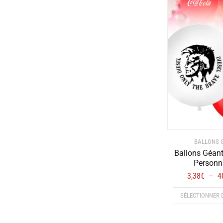
BALLONS 
Ballons Géan
Personn
3,38
€
4
–
SÉLECTIONNER 