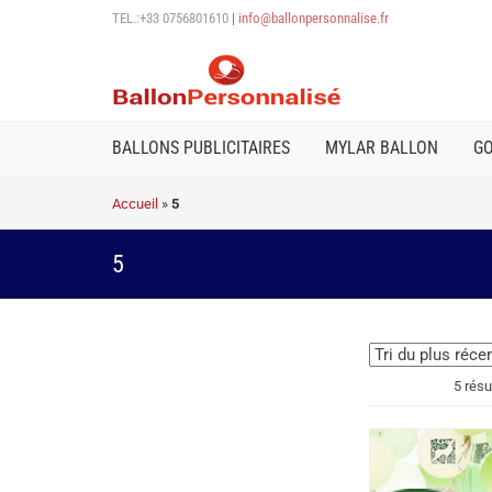
TEL.:+33 0756801610
|
info@ballonpersonnalise.fr
BALLONS PUBLICITAIRES
MYLAR BALLON
G
Accueil
»
5
5
5 résu