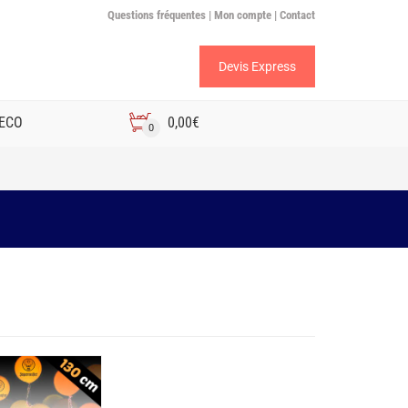
Questions fréquentes |
Mon compte |
Contact
Devis Express
 ECO
0,00
€
0