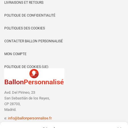
LIVRAISONS ET RETOURS
page
du
POLITIQUE DE CONFIDENTIALITÉ
produit
POLITIQUES DES COOKIES
CONTACTER BALLON PERSONNALISÉ
MON COMPTE
POLITIQUE DE COOKIES (UE)
Avd. Del Pirineo, 23
San Sebastián de los Reyes,
CP 28703,
Madrid.
e:
info@ballonpersonnalise.fr
T:
+330756801610