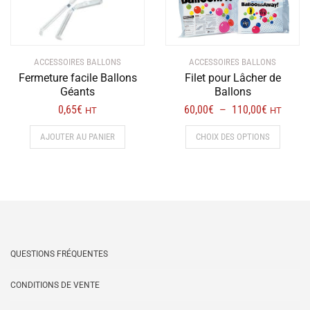
ACCESSOIRES BALLONS
ACCESSOIRES BALLONS
Fermeture facile Ballons
Filet pour Lâcher de
Géants
Ballons
Plage
0,65
€
60,00
€
110,00
€
–
HT
HT
de
Ce
AJOUTER AU PANIER
CHOIX DES OPTIONS
prix :
produit
60,00€
a
à
plusieur
110,00€
variation
Les
options
peuvent
être
QUESTIONS FRÉQUENTES
choisies
sur
CONDITIONS DE VENTE
la