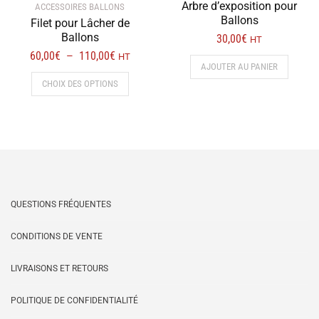
Arbre d’exposition pour
ACCESSOIRES BALLONS
Ballons
Filet pour Lâcher de
Ballons
30,00
€
HT
Plage
60,00
€
110,00
€
–
HT
AJOUTER AU PANIER
de
Ce
CHOIX DES OPTIONS
prix :
produit
60,00€
a
à
plusieurs
110,00€
variations.
Les
options
peuvent
être
QUESTIONS FRÉQUENTES
choisies
sur
CONDITIONS DE VENTE
la
LIVRAISONS ET RETOURS
page
du
POLITIQUE DE CONFIDENTIALITÉ
produit