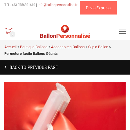
TEL.:+33 0756801610
|
info@ballonpersonnalise.fr
Devis Express
0
Accueil
»
Boutique Ballons
»
Accessoires Ballons
»
Clip à Ballon
»
Fermeture facile Ballons Géants
BACK TO PREVIOUS PAGE
🔍