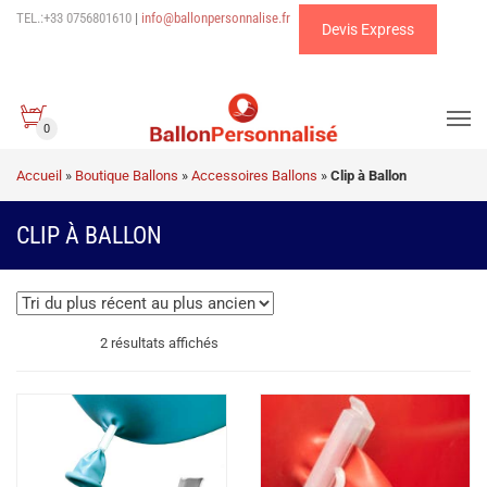
TEL.:+33 0756801610
|
info@ballonpersonnalise.fr
Devis Express
0
Accueil
»
Boutique Ballons
»
Accessoires Ballons
»
Clip à Ballon
CLIP À BALLON
Trié
2 résultats affichés
du
plus