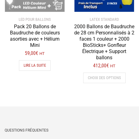
LED POUR BALLONS
LATEX STANDARD
Pack 20 Ballons de
2000 Ballons de Baudruche
Baudruche de couleurs
de 28 cm Personnalisés à 2
asorties avec + Hélium
faces 1 couleur + 2000
Mini
BioSticks+ Gonfleur
Électrique + Support
59,00
€
HT
ballons
412,00
€
LIRE LA SUITE
HT
Ce
CHOIX DES OPTIONS
produit
a
plusieur
variation
Les
options
peuvent
être
QUESTIONS FRÉQUENTES
choisies