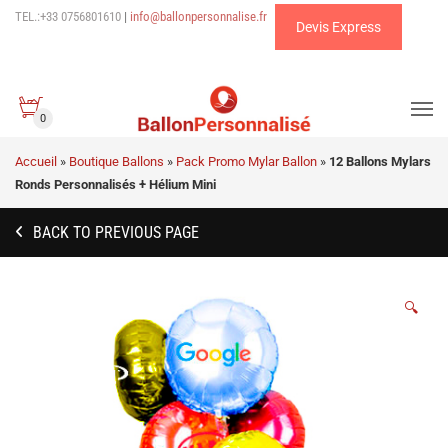
TEL.:+33 0756801610
|
info@ballonpersonnalise.fr
Devis Express
0
Accueil
»
Boutique Ballons
»
Pack Promo Mylar Ballon
»
12 Ballons Mylars
Ronds Personnalisés + Hélium Mini
BACK TO PREVIOUS PAGE
🔍