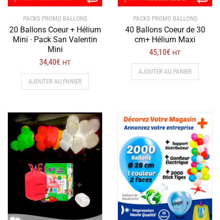
PACKS PROMO BALLONS
PACKS PROMO BALLONS
20 Ballons Coeur + Hélium
40 Ballons Coeur de 30
Mini · Pack San Valentin
cm+ Hélium Maxi
Mini
45,10
€
HT
34,40
€
HT
AJOUTER AU PANIER
AJOUTER AU PANIER