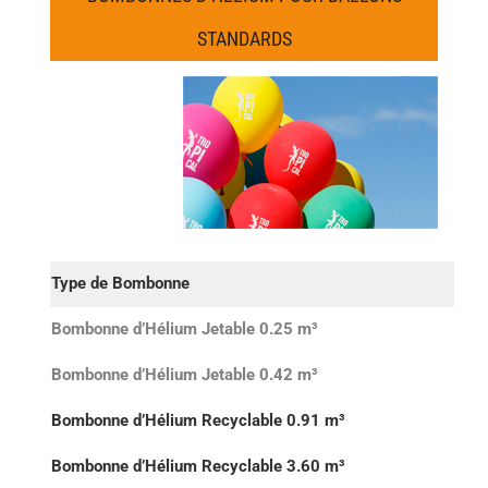
STANDARDS
Type de Bombonne
25 
Bombonne d’Hélium Jetable 0.25 m³
30 
Bombonne d’Hélium Jetable 0.42 m³
50 
Bombonne d’Hélium Recyclable 0.91 m³
208 
Bombonne d’Hélium Recyclable 3.60 m³
400 