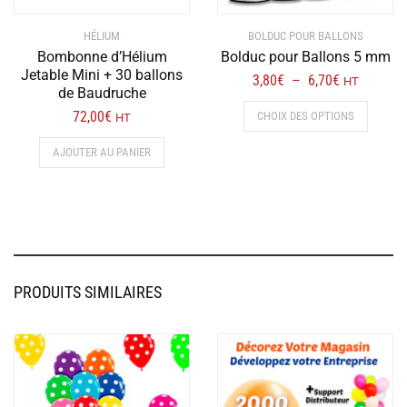
HÉLIUM
BOLDUC POUR BALLONS
Bombonne d’Hélium
Bolduc pour Ballons 5 mm
Jetable Mini + 30 ballons
Plage
3,80
€
6,70
€
–
HT
de Baudruche
de
Ce
72,00
€
CHOIX DES OPTIONS
HT
prix :
produit
3,80€
a
AJOUTER AU PANIER
à
plusieur
6,70€
variation
Les
options
peuvent
être
PRODUITS SIMILAIRES
choisies
sur
la
page
du
produit