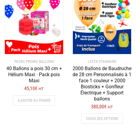
PACKS PROMO BALLONS
LATEX STANDARD
40 Ballons a pois 30 cm +
2000 Ballons de Baudruche
Hélium Maxi · Pack pois
de 28 cm Personnalisés à 1
Maxi
face 1 couleur + 2000
Biosticks + Gonfleur
45,10
€
HT
Électrique + Support
ballons
AJOUTER AU PANIER
380,00
€
HT
Ce
CHOIX DES OPTIONS
produit
a
plusieur