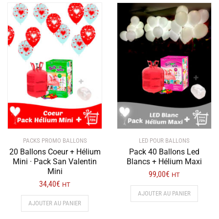
variation
Les
options
peuvent
être
choisies
sur
la
page
du
produit
PACKS PROMO BALLONS
LED POUR BALLONS
20 Ballons Coeur + Hélium
Pack 40 Ballons Led
Mini · Pack San Valentin
Blancs + Hélium Maxi
Mini
99,00
€
HT
34,40
€
HT
AJOUTER AU PANIER
AJOUTER AU PANIER