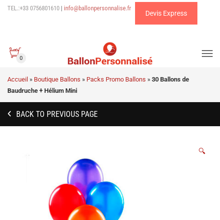
TEL.:+33 0756801610
|
info@ballonpersonnalise.fr
Devis Express
0
Accueil
»
Boutique Ballons
»
Packs Promo Ballons
»
30 Ballons de
Baudruche + Hélium Mini
BACK TO PREVIOUS PAGE
🔍