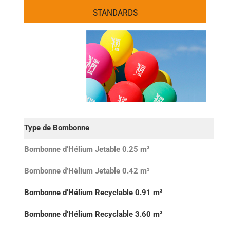
STANDARDS
Type de Bombonne
25 
Bombonne d’Hélium Jetable 0.25 m³
30 
Bombonne d’Hélium Jetable 0.42 m³
50 
Bombonne d’Hélium Recyclable 0.91 m³
208 
Bombonne d’Hélium Recyclable 3.60 m³
400 