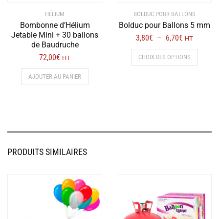
HÉLIUM
BOLDUC POUR BALLONS
Bombonne d’Hélium
Bolduc pour Ballons 5 mm
Jetable Mini + 30 ballons
Plage
3,80
€
6,70
€
–
HT
de Baudruche
de
Ce
72,00
€
CHOIX DES OPTIONS
HT
prix :
produit
3,80€
a
AJOUTER AU PANIER
à
plusieur
6,70€
variation
Les
options
peuvent
être
PRODUITS SIMILAIRES
choisies
sur
la
page
du
produit