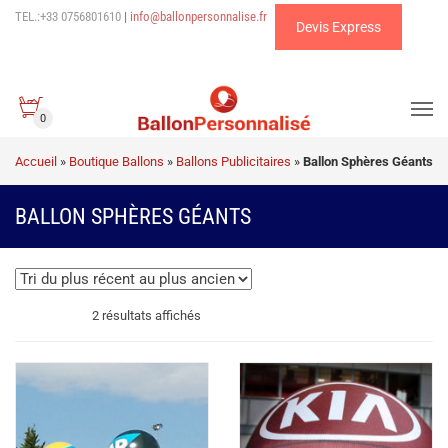
TEL.:+33 0756801610
|
info@ballonpersonnalise.fr
Devis Express
0
Accueil
»
Boutique Ballons
»
Ballons Publicitaires
»
Ballon Sphères Géants
BALLON SPHÈRES GÉANTS
Trié
2 résultats affichés
du
plus