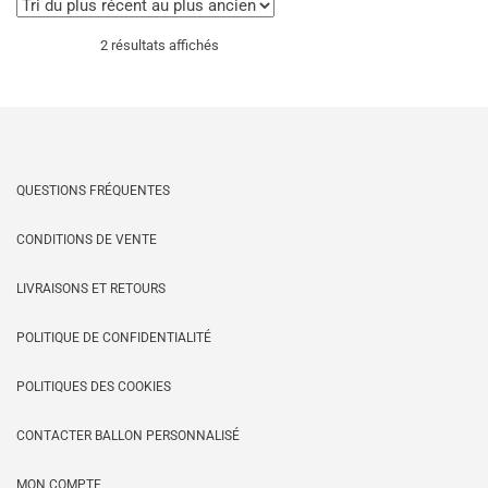
peuvent
peu
Trié
2 résultats affichés
être
être
choisies
choi
du
sur
sur
la
la
page
pag
plus
du
du
QUESTIONS FRÉQUENTES
produit
prod
récent
CONDITIONS DE VENTE
au
LIVRAISONS ET RETOURS
plus
POLITIQUE DE CONFIDENTIALITÉ
ancien
POLITIQUES DES COOKIES
CONTACTER BALLON PERSONNALISÉ
MON COMPTE