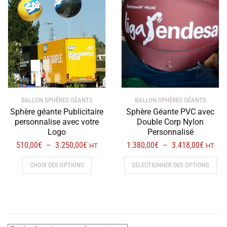
récent
au
plus
ancien
BALLON SPHÈRES GÉANTS
BALLON SPHÈRES GÉANTS
Sphère géante Publicitaire
Sphère Géante PVC avec
personnalise avec votre
Double Corp Nylon
Logo
Personnalisé
Plage
Plage
510,00
€
3.250,00
€
1.380,00
€
3.418,00
€
–
–
HT
HT
de
de
Ce
Ce
CHOIX DES OPTIONS
SÉLECTIONNER DES OPTIONS
prix :
prix :
produit
prod
510,00€
1.380,
a
a
à
à
plusieurs
plus
3.250,00€
3.418,
variations.
vari
Les
Les
options
opt