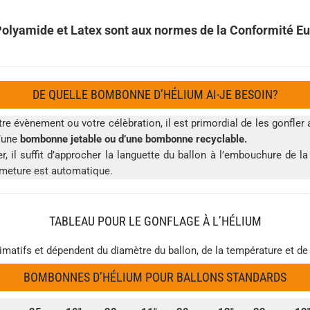
Polyamide et Latex sont aux normes de la Conformité 
DE QUELLE BOMBONNE D’HÉLIUM AI-JE BESOIN?
re évènement ou votre célèbration, il est primordial de les gonfl
d’une
bombonne jetable ou d’une bombonne recyclable.
er, il suffit d’approcher la languette du ballon à l’embouchure de 
rmeture est automatique.
TABLEAU POUR LE GONFLAGE À L’HÉLIUM
imatifs et dépendent du diamètre du ballon, de la température et de
BOMBONNES D’HÉLIUM POUR BALLONS STANDARDS