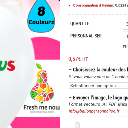
0,72€
Consommation d’Hélium
: 0.0224
QUANTITÉ
PERSONNALISER
Eff
0,57
€
HT
– Choisissez la couleur des
Si vous voulez plus de 1 couleu
– Envoyer l’image, le logo q
Format Vecteurs .AI, PDF. Maxi 
info@ballonpersonnalise.fr
–
Envoyer