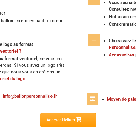
Vous souhaite
Consultez no
ter
Flottaison
des
ballon :
nœud en haut ou nœud
Consommatio
Choisissez le
re
logo au format
Personnalisé
vectoriel ?
Accessoires
au format vectoriel,
ne vous en
erons. Si vous avez un logo très
z que nous vous en créions un
oriel du logo
.
|
info@ballonpersonnalise.fr
Moyen de pai
Acheter Hélium