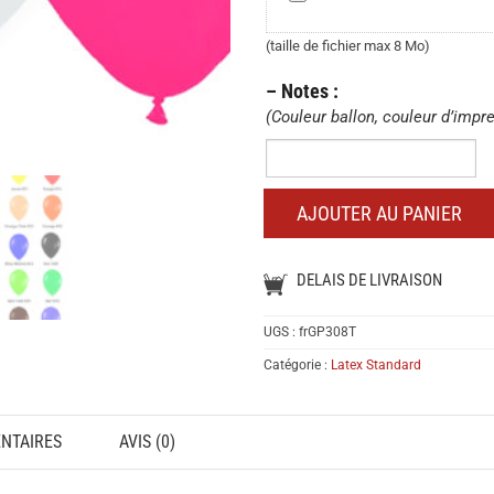
l’image,
le
(taille de fichier max 8 Mo)
logo
– Notes :
que
(Couleur ballon, couleur d’impr
vous
voulez
–
imprimer
Notes
:
:
AJOUTER AU PANIER
DELAIS DE LIVRAISON
UGS :
frGP308T
Catégorie :
Latex Standard
NTAIRES
AVIS (0)