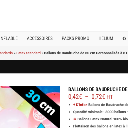
ONFLABLE
ACCESSOIRES
PACKS PROMO
HÉLIUM
♻️
tandards
»
Latex Standard
»
Ballons de Baudruche de 35 cm Personnalisés à 8 
BALLONS DE BAUDRUCHE DE
🔍
Plage
0,42
€
–
0,72
€
HT
de
+ D’info>
Ballons de Baudruche de
prix :
Quantité minimale : 3000 ballons
0,42€
♻️
Ballons Latex Naturel 100% bi
à
Flottaison
des ballons en latex à l