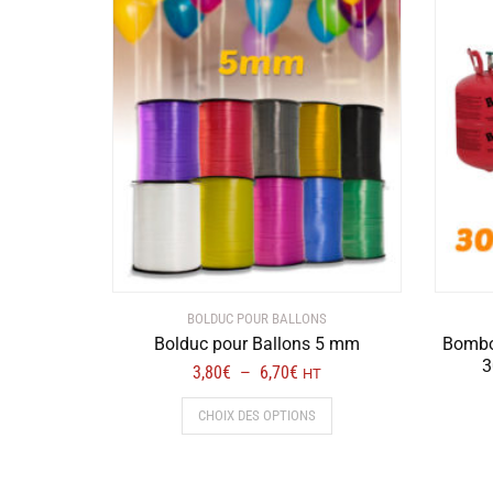
BOLDUC POUR BALLONS
Bolduc pour Ballons 5 mm
Bombo
3
Plage
3,80
€
6,70
€
–
HT
de
Ce
CHOIX DES OPTIONS
prix :
produit
3,80€
a
à
plusieurs