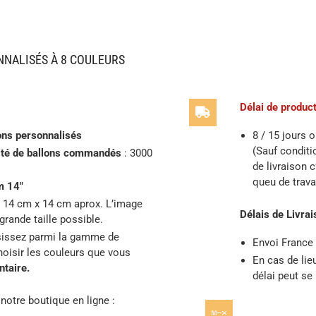
NNALISÉS À 8 COULEURS
Délai de product
ons personnalisés
8 / 15 jours 
(Sauf conditi
tité de ballons commandés
: 3000
de livraison 
queu de travai
m 14″
14 cm x 14 cm aprox. L’image
Délais de Livrai
grande taille possible.
issez parmi la gamme de
Envoi France
oisir les couleurs que vous
En cas de lie
taire.
délai peut se
notre boutique en ligne :