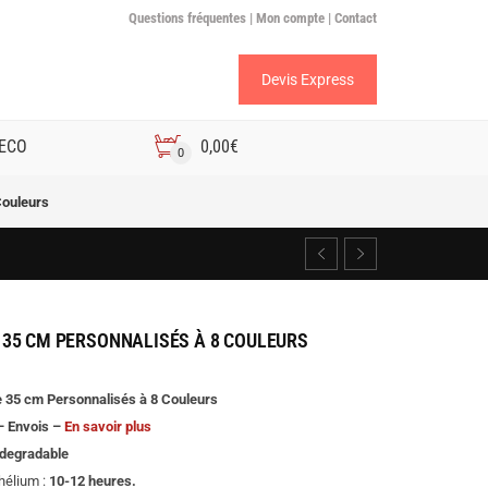
Questions fréquentes |
Mon compte |
Contact
Devis Express
 ECO
0,00
€
0
Couleurs
 35 CM PERSONNALISÉS À 8 COULEURS
 35 cm Personnalisés à 8 Couleurs
 – Envois –
En savoir plus
odegradable
’hélium :
10-12 heures.