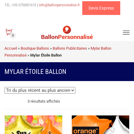
TEL.:+33 0756801610
|
info@ballonpersonnalise.fr
Devis Express
0
Accueil
»
Boutique Ballons
»
Ballons Publicitaires
»
Mylar Ballon
Personnalisé
»
Mylar Étoile Ballon
MYLAR ÉTOILE BALLON
Trié
3 résultats affichés
du
plus