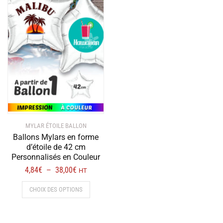
opt
peu
être
choi
sur
la
pag
du
prod
MYLAR ÉTOILE BALLON
Ballons Mylars en forme
d’étoile de 42 cm
Personnalisés en Couleur
Plage
4,84
€
38,00
€
–
HT
de
Ce
CHOIX DES OPTIONS
prix :
produit
4,84€
a
à
plusieurs