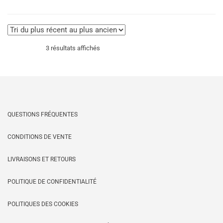
38,00€
variations.
Les
options
peuvent
Trié
3 résultats affichés
être
choisies
du
sur
la
page
plus
du
QUESTIONS FRÉQUENTES
produit
récent
CONDITIONS DE VENTE
au
LIVRAISONS ET RETOURS
plus
POLITIQUE DE CONFIDENTIALITÉ
ancien
POLITIQUES DES COOKIES