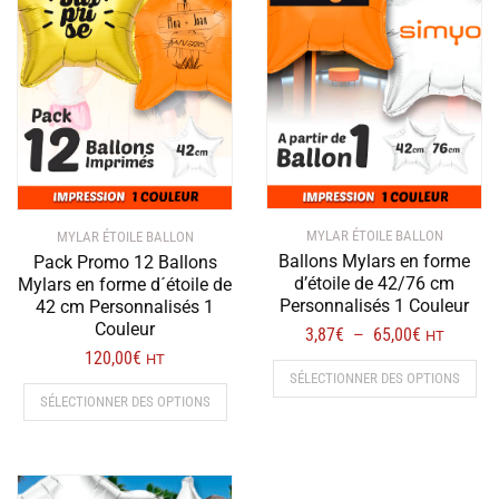
récent
au
plus
ancien
MYLAR ÉTOILE BALLON
MYLAR ÉTOILE BALLON
Ballons Mylars en forme
Pack Promo 12 Ballons
d’étoile de 42/76 cm
Mylars en forme d´étoile de
Personnalisés 1 Couleur
42 cm Personnalisés 1
Couleur
Plage
3,87
€
65,00
€
–
HT
120,00
€
de
HT
Ce
SÉLECTIONNER DES OPTIONS
prix :
prod
SÉLECTIONNER DES OPTIONS
3,87€
a
à
plus
65,00€
vari
Les