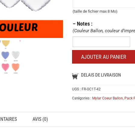
l’image,
le
(taille de fichier max 8 Mo)
logo
– Notes :
que
(Couleur Ballon, couleur d’impr
vous
voulez
–
imprimer:
Notes
:
AJOUTER AU PANIER
DELAIS DE LIVRAISON
UGS :
FR-GC1T-42
Catégories :
Mylar Coeur Ballon
,
Pack 
NTAIRES
AVIS (0)