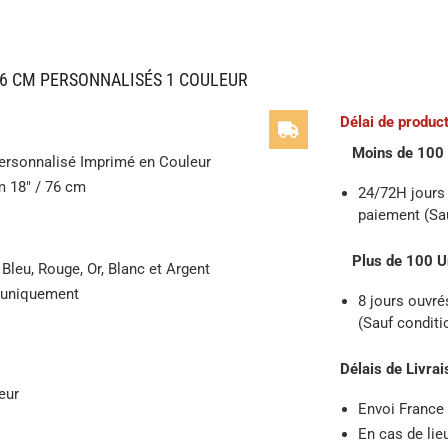
6 CM PERSONNALISÉS 1 COULEUR
Délai de product
Moins de 100 
Personnalisé Imprimé en Couleur
 18″ / 76 cm
24/72H jours 
paiement (Sau
Plus de 100 U
 Bleu, Rouge, Or, Blanc et Argent
t uniquement
8 jours ouvré
(Sauf conditi
Délais de Livrai
eur
Envoi France
En cas de lie