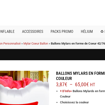
ONFLABLE
ACCESSOIRES
PACKS PROMO
HÉLIUM
♻️
lon Personnalisé
»
Mylar Coeur Ballon
»
Ballons Mylars en forme de Coeur 42/76
BALLONS MYLARS EN FORME
🔍
COULEUR
Plage
3,87
€
–
65,00
€
HT
de
+ D’Info>
Ballons Mylards en forme
prix :
Couleur
3,87€
Choisissez la couleur