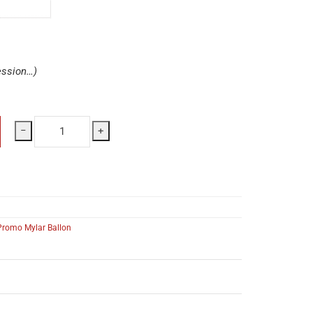
ession…)
−
+
Promo Mylar Ballon