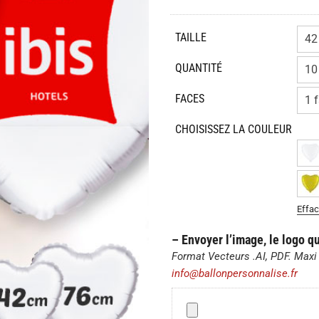
à
65,00€
TAILLE
QUANTITÉ
FACES
CHOISISSEZ LA COULEUR
Effac
– Envoyer l’image, le logo q
Format Vecteurs .AI, PDF. Maxi 
info@ballonpersonnalise.fr
–
Envoyer