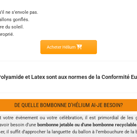
’il ne s’envole pas.
allons gonflés.
re du soleil.
roprié.
Acheter Hélium
Polyamide et Latex sont aux normes de la Conformité 
DE QUELLE BOMBONNE D’HÉLIUM AI-JE BESOIN?
 votre évènement ou votre célèbration, il est primordial de le
avoir besoin d’une
bombonne jetable ou d’une bombonne recyclable
ser, il suffit d’approcher la languette du ballon à l’embouchure de l