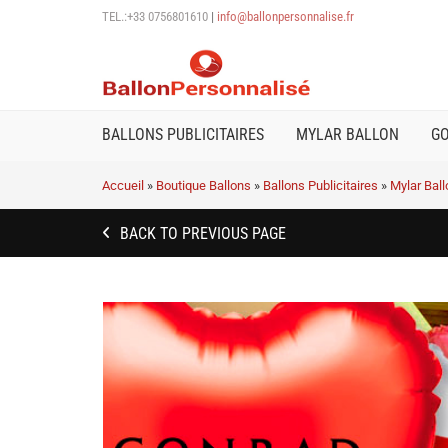
TEL.:+33 0756801610
|
info@ballonpersonnalise.fr
BALLONS PUBLICITAIRES
MYLAR BALLON
G
Accueil
»
Boutique Ballons
»
Ballons Publicitaires
»
Mylar Bal
BACK TO PREVIOUS PAGE