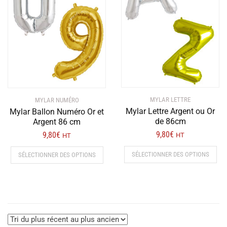
récent
au
plus
ancien
MYLAR LETTRE
MYLAR NUMÉRO
Mylar Lettre Argent ou Or
Mylar Ballon Numéro Or et
de 86cm
Argent 86 cm
9,80
€
9,80
€
HT
HT
Ce
Ce
SÉLECTIONNER DES OPTIONS
SÉLECTIONNER DES OPTIONS
prod
produit
a
a
plus
plusieurs
vari
variations.
Les
Les
opt
options