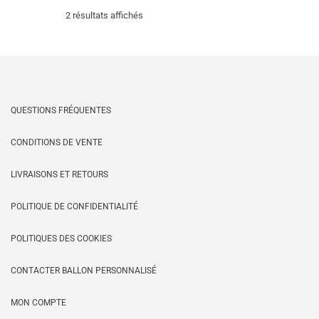
peu
peuvent
Trié
2 résultats affichés
être
être
choi
choisies
du
sur
sur
la
la
pag
page
plus
du
du
QUESTIONS FRÉQUENTES
prod
produit
récent
CONDITIONS DE VENTE
au
LIVRAISONS ET RETOURS
plus
POLITIQUE DE CONFIDENTIALITÉ
ancien
POLITIQUES DES COOKIES
CONTACTER BALLON PERSONNALISÉ
MON COMPTE