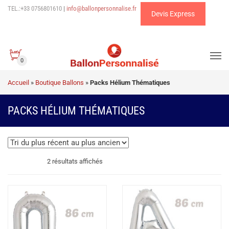
TEL.:+33 0756801610
|
info@ballonpersonnalise.fr
Devis Express
0
Accueil
»
Boutique Ballons
»
Packs Hélium Thématiques
PACKS HÉLIUM THÉMATIQUES
Trié
2 résultats affichés
du
plus