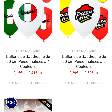
LATEX STANDARD
LATEX STANDARD
Ballons de Baudruche de
Ballons de Baudruche de
30 cm Personnalisés à 4
30 cm Personnalisés à 6
Couleurs
Couleurs
Plage
Plage
0,15
€
0,41
€
0,29
€
0,52
€
–
–
HT
HT
de
de
Ce
Ce
SÉLECTIONNER DES OPTIONS
SÉLECTIONNER DES OPTIONS
prix :
prix :
produit
prod
0,15€
0,29€
a
a
à
à
plusieurs
plus
0,41€
0,52€
variations.
vari
PROMO !
Les
Les