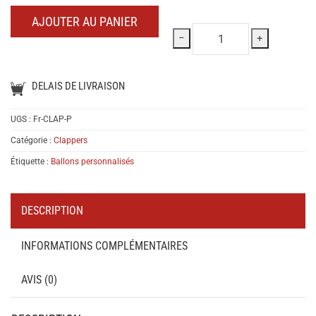
:
:
AJOUTER AU PANIER
−
+
DELAIS DE LIVRAISON
UGS :
Fr-CLAP-P
Catégorie :
Clappers
Étiquette :
Ballons personnalisés
DESCRIPTION
INFORMATIONS COMPLÉMENTAIRES
AVIS (0)