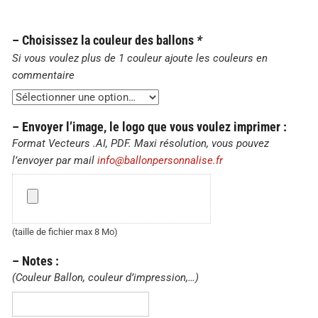
– Choisissez la couleur des ballons
*
Si vous voulez plus de 1 couleur ajoute les couleurs en
commentaire
– Envoyer l’image, le logo que vous voulez imprimer :
Format Vecteurs .AI, PDF. Maxi résolution, vous pouvez
l’envoyer par mail
info@ballonpersonnalise.fr
–
Envoyer
l’image,
le
(taille de fichier max 8 Mo)
logo
– Notes :
que
(Couleur Ballon, couleur d’impression,…)
vous
voulez
–
imprimer
Notes