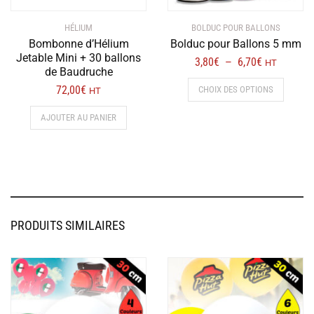
HÉLIUM
BOLDUC POUR BALLONS
Bombonne d’Hélium
Bolduc pour Ballons 5 mm
Jetable Mini + 30 ballons
Plage
3,80
€
6,70
€
–
HT
de Baudruche
de
Ce
72,00
€
CHOIX DES OPTIONS
HT
prix :
produit
3,80€
a
AJOUTER AU PANIER
à
plusieur
6,70€
variation
Les
options
peuvent
être
PRODUITS SIMILAIRES
choisies
sur
la
page
du
produit