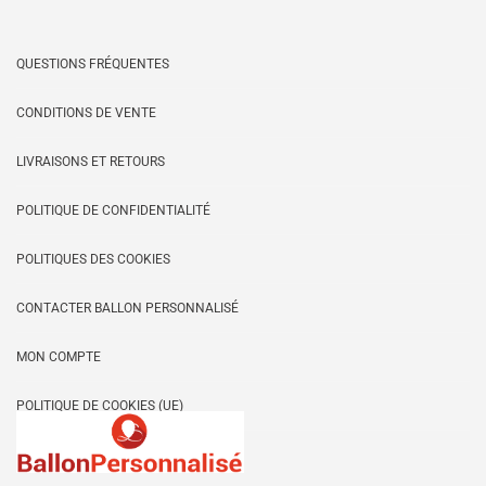
options
peuvent
être
QUESTIONS FRÉQUENTES
choisies
sur
CONDITIONS DE VENTE
la
LIVRAISONS ET RETOURS
page
du
POLITIQUE DE CONFIDENTIALITÉ
produit
POLITIQUES DES COOKIES
CONTACTER BALLON PERSONNALISÉ
MON COMPTE
POLITIQUE DE COOKIES (UE)