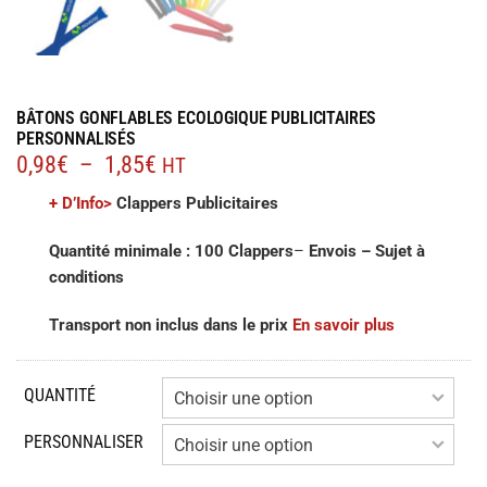
BÂTONS GONFLABLES ECOLOGIQUE PUBLICITAIRES
PERSONNALISÉS
Plage
0,98
€
–
1,85
€
HT
de
+ D’Info>
Clappers Publicitaires
prix :
0,98€
Quantité minimale : 100 Clappers
–
Envois – Sujet à
à
conditions
1,85€
Transport non inclus dans le prix
En savoir plus
QUANTITÉ
PERSONNALISER