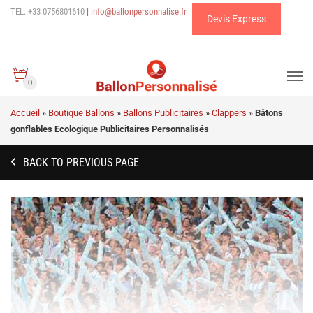
TEL.:+33 0756801610
|
info@ballonpersonnalise.fr
Devis Express
0
Accueil
»
Boutique Ballons
»
Ballons Publicitaires
»
Clappers
»
Bâtons
gonflables Ecologique Publicitaires Personnalisés
BACK TO PREVIOUS PAGE
🔍