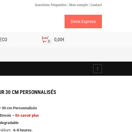
Questions fréquentes |
Mon compte |
Contact
Devis Express
 ECO
0,00
€
0
UR 30 CM PERSONNALISÉS
r 30 cm Personnalisés
 Envois –
En savoir plus
odegradable
’hélium :
6-8 heures.