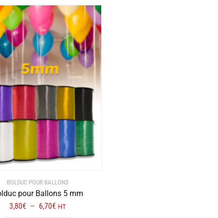
BOLDUC POUR BALLONS
lduc pour Ballons 5 mm
Plage
3,80
€
6,70
€
–
HT
de
Ce