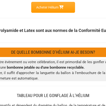
Acheter Hélium
Polyamide et Latex sont aux normes de la Conformité 
DE QUELLE BOMBONNE D’HÉLIUM AI-JE BESOIN?
re évènement ou votre célèbration, il est primordial de les gonfl
d’une
bombonne jetable ou d’une bombonne recyclable.
er, il suffit d’approcher la languette du ballon à l’embouchure de 
rmeture est automatique.
TABLEAU POUR LE GONFLAGE À L’HÉLIUM
imatifs et dépendent du diamètre du ballon, de la température et de