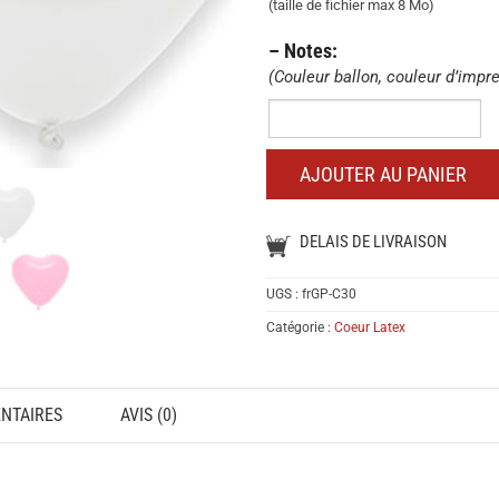
le
(taille de fichier max 8 Mo)
logo
– Notes:
que
(Couleur ballon, couleur d’impr
vous
voulez
–
imprimer
Notes:
:
AJOUTER AU PANIER
DELAIS DE LIVRAISON
UGS :
frGP-C30
Catégorie :
Coeur Latex
NTAIRES
AVIS (0)