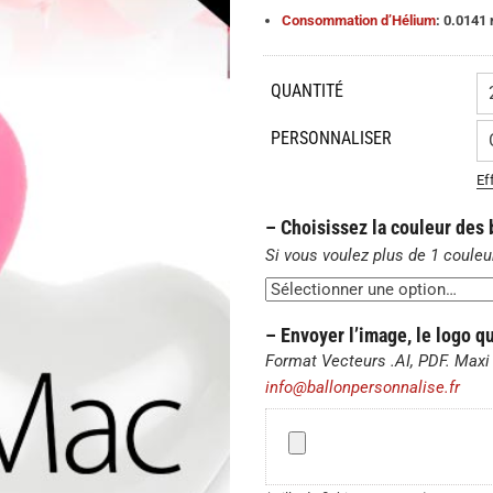
0,56€
Consommation d’Hélium
: 0.0141
QUANTITÉ
PERSONNALISER
Ef
– Choisissez la couleur des
Si vous voulez plus de 1 couleu
– Envoyer l’image, le logo q
Format Vecteurs .AI, PDF. Maxi 
info@ballonpersonnalise.fr
–
Envoyer
l’image,