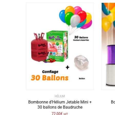
HÉLIUM
Bombonne d’Hélium Jetable Mini +
Bo
30 ballons de Baudruche
72,00
€
HT