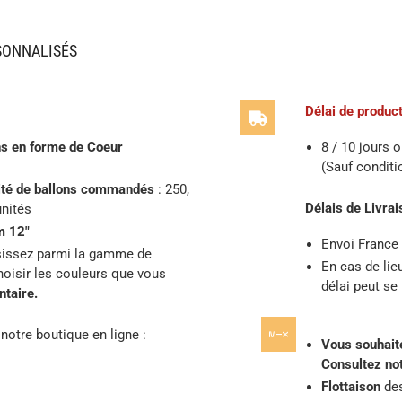
SONNALISÉS
Délai de product
ns en forme de Coeur
8 / 10 jours 
(Sauf conditi
tité de ballons commandés
: 250,
Délais de Livrai
unités
m 12″
Envoi France
issez parmi la gamme de
En cas de lie
oisir les couleurs que vous
délai peut se
taire.
notre boutique en ligne :
Vous souhaite
Consultez no
Flottaison
des