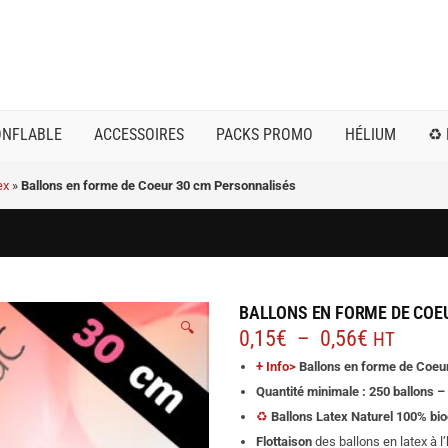
ONFLABLE
ACCESSOIRES
PACKS PROMO
HÉLIUM
♻️
ex
»
Ballons en forme de Coeur 30 cm Personnalisés
BALLONS EN FORME DE COE
🔍
Plage
0,15
€
–
0,56
€
HT
de
+ Info>
Ballons en forme de Coeu
prix :
Quantité minimale : 250 ballons –
0,15€
♻️
Ballons Latex Naturel 100% bi
à
Flottaison
des ballons en latex à l