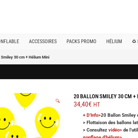
ONFLABLE
ACCESSOIRES
PACKS PROMO
HÉLIUM
♻️
n Smiley 30 cm + Hélium Mini
20 BALLON SMILEY 30 CM + 
🔍
34,40
€
HT
+ D’Info>
20 Ballon Smiley 
> Flottaison des ballons la
> Consultez
v
i
déo>
de l’ut
gonflage d’hélium>