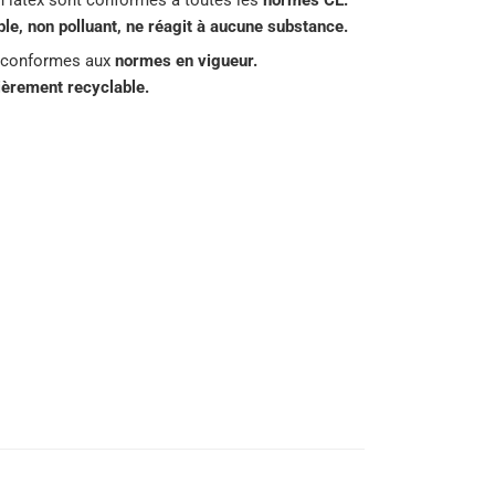
n latex sont conformes à toutes les
normes CE.
e, non polluant, ne réagit à aucune substance.
 conformes aux
normes en vigueur.
tièrement recyclable.