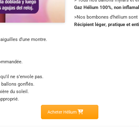
> Tous nos ballons mylars et e
Gaz Hélium 100%, non inflamabl
>Nos bombones d’hélium sont
Récipient léger, pratique et en
 aiguilles d’une montre.
recommandée.
 qu’il ne s’envole pas.
 ballons gonflés.
ière du soleil.
approprié.
Acheter Hélium