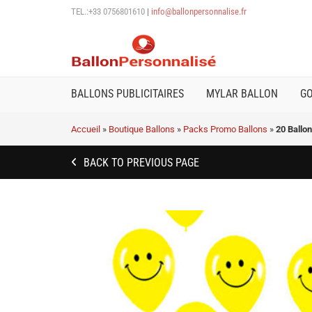
TEL.:+33 0756801610
|
info@ballonpersonnalise.fr
BALLONS PUBLICITAIRES
MYLAR BALLON
G
Accueil
»
Boutique Ballons
»
Packs Promo Ballons
»
20 Ballo
BACK TO PREVIOUS PAGE