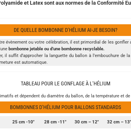
Polyamide et Latex sont aux normes de la Conformité 
DE QUELLE BOMBONNE D’HÉLIUM AI-JE BESOIN?
re évènement ou votre célèbration, il est primordial de les gonfl
d’une
bombonne jetable ou d’une bombonne recyclable.
er, il suffit d’approcher la languette du ballon à l’embouchure de 
rmeture est automatique.
TABLEAU POUR LE GONFLAGE À L’HÉLIUM
imatifs et dépendent du diamètre du ballon, de la température et de
BOMBONNES D’HÉLIUM POUR BALLONS STANDARDS
25 cm -10″
28 cm -11″
30 cm – 12″
32 cm – 13