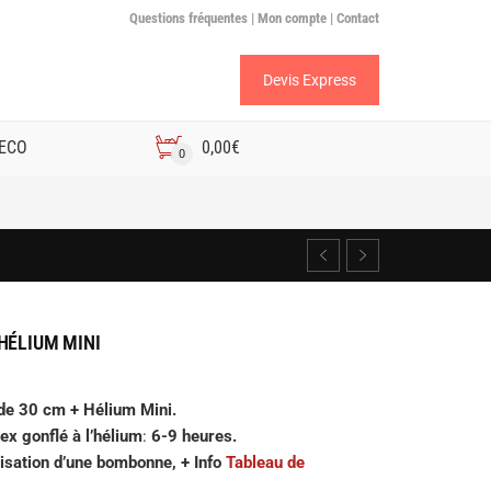
Questions fréquentes |
Mon compte |
Contact
Devis Express
 ECO
0,00
€
0
HÉLIUM MINI
de 30 cm + Hélium Mini.
tex gonflé à l’hélium
:
6-9 heures.
ilisation d’une bombonne, + Info
Tableau de