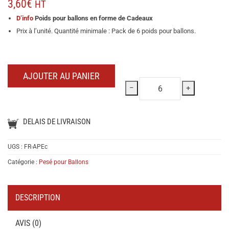
3,60
€
HT
D’info
Poids pour ballons en forme de Cadeaux
Prix à l’unité. Quantité minimale : Pack de 6 poids pour ballons.
AJOUTER AU PANIER
−
+
DELAIS DE LIVRAISON
UGS :
FR-APEc
Catégorie :
Pesé pour Ballons
DESCRIPTION
AVIS (0)