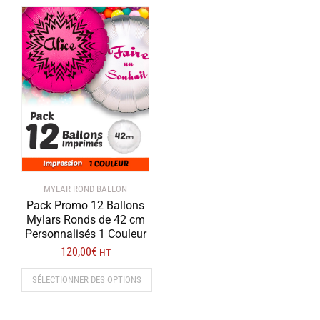
a
plusieurs
variations.
Les
options
peuvent
être
choisies
sur
la
page
MYLAR ROND BALLON
du
Pack Promo 12 Ballons
produit
Mylars Ronds de 42 cm
Personnalisés 1 Couleur
120,00
€
HT
SÉLECTIONNER DES OPTIONS