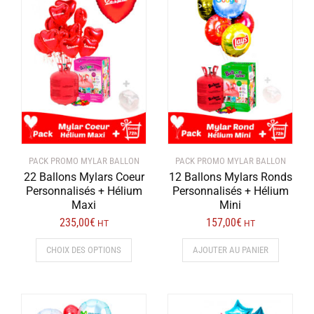
plusieurs
options
variations.
peuvent
Les
être
options
choisies
peuvent
sur
être
la
choisies
page
sur
du
la
produit
page
PACK PROMO MYLAR BALLON
PACK PROMO MYLAR BALLON
du
22 Ballons Mylars Coeur
12 Ballons Mylars Ronds
produit
Personnalisés + Hélium
Personnalisés + Hélium
Maxi
Mini
235,00
€
157,00
€
HT
HT
Ce
CHOIX DES OPTIONS
AJOUTER AU PANIER
produit
a
plusieurs
variations.