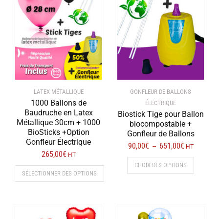
peuvent
être
être
choisies
choisies
sur
sur
la
la
page
page
du
du
produit
produit
LATEX MÉTALLIQUE
GONFLEUR DE BALLONS
1000 Ballons de
ÉLECTRIQUE
Baudruche en Latex
Biostick Tige pour Ballon
Métallique 30cm + 1000
biocompostable +
BioSticks +Option
Gonfleur de Ballons
Gonfleur Électrique
90,00
€
651,00
€
Plage
–
HT
265,00
€
HT
de
Ce
CHOIX DES OPTIONS
prix :
produit
SÉLECTIONNER DES OPTIONS
90,00€
a
à
Ce
plusieurs
651,00€
produit
variations
a
Les