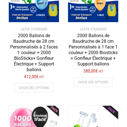
choisies
choisies
sur
sur
la
la
page
page
LATEX STANDARD
LATEX STANDARD
du
du
2000 Ballons de
2000 Ballons de
produit
produit
Baudruche de 28 cm
Baudruche de 28 cm
Personnalisés à 2 faces
Personnalisés à 1 face 1
1 couleur + 2000
couleur + 2000 Biosticks
BioSticks+ Gonfleur
+ Gonfleur Électrique +
Électrique + Support
Support ballons
ballons
380,00
€
HT
412,00
€
HT
Ce
CHOIX DES OPTIONS
Ce
produit
CHOIX DES OPTIONS
produit
a
a
plusieurs
plusieurs
variations
variations.
Les
Les
options
options
peuvent