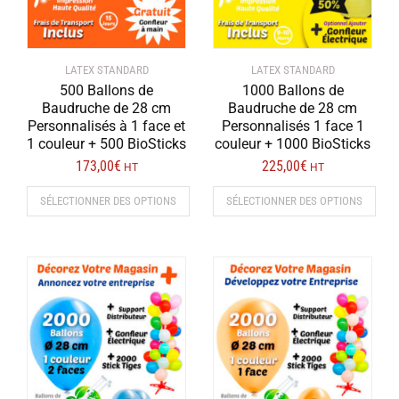
LATEX STANDARD
LATEX STANDARD
500 Ballons de
1000 Ballons de
Baudruche de 28 cm
Baudruche de 28 cm
Personnalisés à 1 face et
Personnalisés 1 face 1
1 couleur + 500 BioSticks
couleur + 1000 BioSticks
173,00
€
225,00
€
HT
HT
SÉLECTIONNER DES OPTIONS
SÉLECTIONNER DES OPTIONS
Ce
Ce
produit
produit
a
a
plusieurs
plusieurs
variations.
variations.
Les
Les
options
options
peuvent
peuvent
être
être