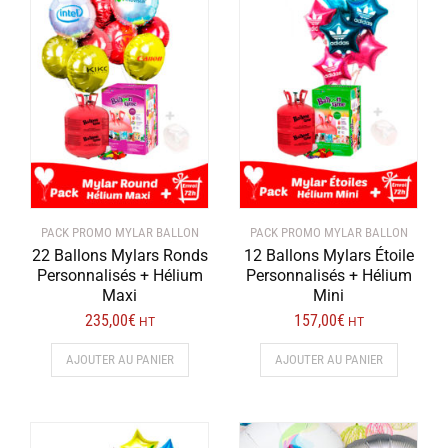
Les
options
peuvent
être
choisies
sur
la
page
du
produit
PACK PROMO MYLAR BALLON
PACK PROMO MYLAR BALLON
22 Ballons Mylars Ronds
12 Ballons Mylars Étoile
Personnalisés + Hélium
Personnalisés + Hélium
Maxi
Mini
235,00
€
157,00
€
HT
HT
AJOUTER AU PANIER
AJOUTER AU PANIER