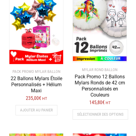
MYLAR ROND BALLON
PACK PROMO MYLAR BALLON
Pack Promo 12 Ballons
22 Ballons Mylars Étoile
Mylars Ronds de 42 cm
Personnalisés + Hélium
Personnalisés en
Maxi
Couleurs
235,00
€
HT
145,80
€
HT
AJOUTER AU PANIER
SÉLECTIONNER DES OPTIONS