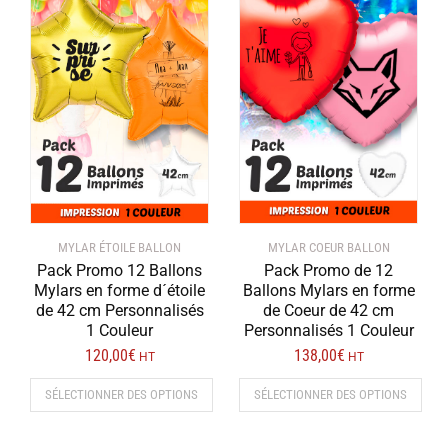
MYLAR ÉTOILE BALLON
MYLAR COEUR BALLON
Pack Promo 12 Ballons
Pack Promo de 12
Mylars en forme d´étoile
Ballons Mylars en forme
de 42 cm Personnalisés
de Coeur de 42 cm
1 Couleur
Personnalisés 1 Couleur
120,00
€
138,00
€
HT
HT
SÉLECTIONNER DES OPTIONS
SÉLECTIONNER DES OPTIONS
Ce
produit