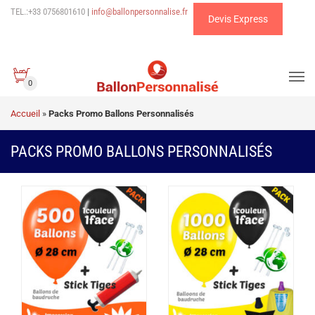
TEL.:+33 0756801610
|
info@ballonpersonnalise.fr
Devis Express
0
Accueil
»
Packs Promo Ballons Personnalisés
PACKS PROMO BALLONS PERSONNALISÉS