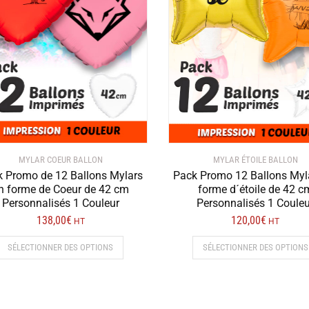
MYLAR COEUR BALLON
MYLAR ÉTOILE BALLON
 Promo de 12 Ballons Mylars
Pack Promo 12 Ballons Myl
n forme de Coeur de 42 cm
forme d´étoile de 42 c
Personnalisés 1 Couleur
Personnalisés 1 Couleu
138,00
€
120,00
€
HT
HT
Ce
SÉLECTIONNER DES OPTIONS
SÉLECTIONNER DES OPTIONS
produit
a
plusieurs
variations.