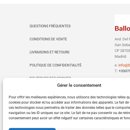
QUESTIONS FRÉQUENTES
Avd. Del 
CONDITIONS DE VENTE
San Sebas
CP 28703
LIVRAISONS ET RETOURS
Madrid.
e:
info@b
POLITIQUE DE CONFIDENTIALITÉ
T:
+3307
POLITIQUES DES COOKIES
Gérer le consentement
CONTACTER BALLON PERSONNALISÉ
Pour offrir les meilleures expériences, nous utilisons des technologies telles q
cookies pour stocker et/ou accéder aux informations des appareils. Le fait de
MON COMPTE
ces technologies nous permettra de traiter des données telles que le compor
navigation ou les ID uniques sur ce site. Le fait de ne pas consentir ou de retir
POLITIQUE DE COOKIES (UE)
consentement peut avoir un effet négatif sur certaines caractéristiques et fon