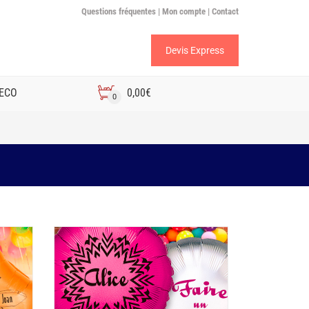
Questions fréquentes |
Mon compte |
Contact
Devis Express
 ECO
0,00
€
0