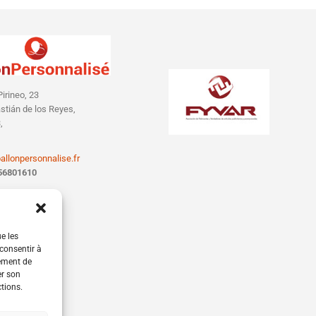
Les
options
peuvent
être
choisies
sur
Pirineo, 23
la
tián de los Reyes,
page
,
du
produit
allonpersonnalise.fr
56801610
ue les
 consentir à
tement de
er son
ctions.