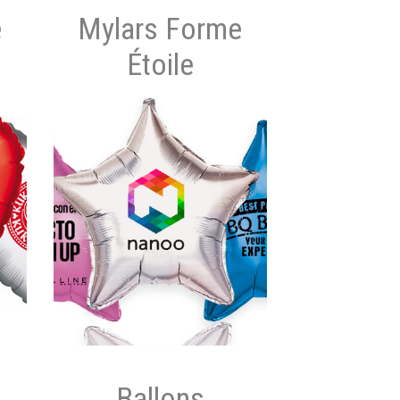
e
Mylars Forme
Étoile
Ballons