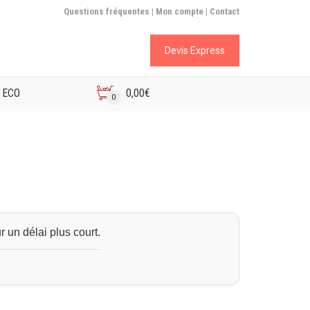
Questions fréquentes |
Mon compte |
Contact
Devis Express
 ECO
0,00
€
0
 un délai plus court.