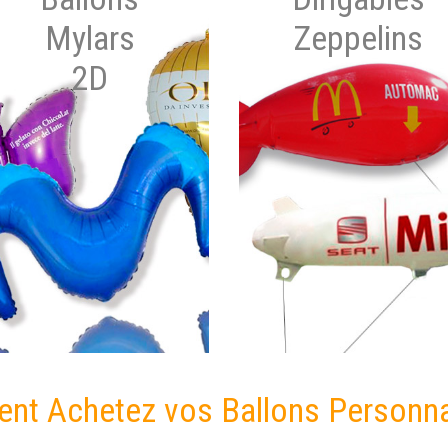
Mylars
Zeppelins
2D
t Achetez vos Ballons Personna