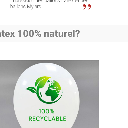
impression des ballons Latex et des
ballons Mylars.
atex 100% naturel?