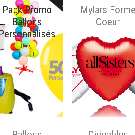
Pack Promo
Mylars Form
Ballons
Coeur
Personnalisés
Ballons
Dirigables